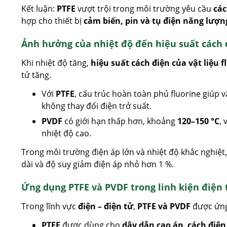
Kết luận:
PTFE
vượt trội trong môi trường yêu cầu
các
hợp cho thiết bị
cảm biến, pin và tụ điện năng lượn
Ảnh hưởng của nhiệt độ đến hiệu suất cách đ
Khi nhiệt độ tăng,
hiệu suất cách điện của vật liệu 
tử tăng.
Với
PTFE
, cấu trúc hoàn toàn phủ fluorine giúp v
không thay đổi điện trở suất.
PVDF
có giới hạn thấp hơn, khoảng
120–150 °C
,
nhiệt độ cao.
Trong môi trường điện áp lớn và nhiệt độ khắc nghiệt
dài và độ suy giảm điện áp nhỏ hơn 1 %.
Ứng dụng PTFE và PVDF trong linh kiện điện 
Trong lĩnh vực
điện – điện tử
,
PTFE và PVDF
được ứng
PTFE
được dùng cho
dây dẫn cao áp, cách điện 