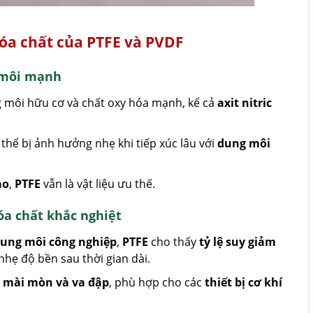
óa chất của PTFE và PVDF
g môi mạnh
g môi hữu cơ và chất oxy hóa mạnh, kể cả
axit nitric
hể bị ảnh hưởng nhẹ khi tiếp xúc lâu với
dung môi
ao
,
PTFE
vẫn là vật liệu ưu thế.
a chất khắc nghiệt
dung môi công nghiệp
,
PTFE
cho thấy
tỷ lệ suy giảm
nhẹ độ bền sau thời gian dài.
 mài mòn và va đập
, phù hợp cho các
thiết bị cơ khí