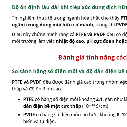
Độ ổn định lâu dài khi tiếp xúc dung dịch hữ
Thí nghiệm thực tế trong ngành hóa chất cho thấy
PT
ngâm trong dung môi hữu cơ mạnh
, trong khi
PVD
Điều này chứng minh rằng cả
PTFE và PVDF
đều có độ
môi trường làm việc
nhiệt độ cao, pH cực đoan hoặ
Đánh giá tính năng các
So sánh hằng số điện môi và độ dẫn điện bề
PTFE và PVDF
đều được đánh giá cao trong nhóm
vật
thấp và độ ổn định cao.
PTFE
có hằng số điện môi khoảng
2.1
, gần như k
dẫn điện bề mặt cực thấp
(10⁻¹⁸ S/cm).
PVDF
có hằng số điện môi cao hơn, khoảng
8–12
biến và tụ điện.