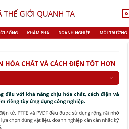
Ã THẾ GIỚI QUANH TA
ỜI SỐNG
KHÁM PHÁ
DOANH NGHIỆP
MÔI TRƯỜNG
N HÓA CHẤT VÀ CÁCH ĐIỆN TỐT HƠN
ng đầu với khả năng chịu hóa chất, cách điện và
iểm riêng tùy ứng dụng công nghiệp.
 điện tử, PTFE và PVDF đều được sử dụng rộng rãi nhờ
ể lựa chọn đúng vật liệu, doanh nghiệp cần cân nhắc kỹ
ế.