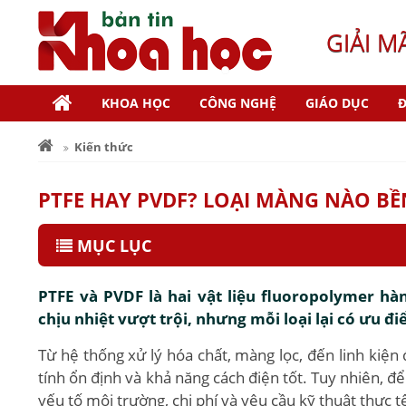
GIẢI M
KHOA HỌC
CÔNG NGHỆ
GIÁO DỤC
Đ
Kiến thức
PTFE HAY PVDF? LOẠI MÀNG NÀO BỀ
MỤC LỤC
PTFE và PVDF là hai vật liệu fluoropolymer hà
chịu nhiệt vượt trội, nhưng mỗi loại lại có ưu đ
Từ hệ thống xử lý hóa chất, màng lọc, đến linh kiện
tính ổn định và khả năng cách điện tốt. Tuy nhiên, đ
yếu tố môi trường, chi phí và yêu cầu kỹ thuật thực t