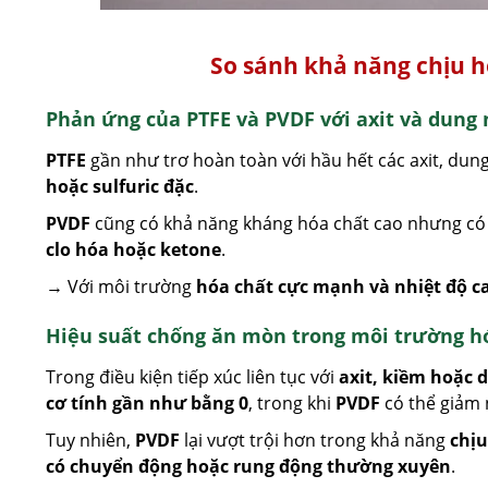
So sánh khả năng chịu h
Phản ứng của PTFE và PVDF với axit và dun
PTFE
gần như trơ hoàn toàn với hầu hết các axit, dun
hoặc sulfuric đặc
.
PVDF
cũng có khả năng kháng hóa chất cao nhưng có t
clo hóa hoặc ketone
.
→ Với môi trường
hóa chất cực mạnh và nhiệt độ c
Hiệu suất chống ăn mòn trong môi trường hó
Trong điều kiện tiếp xúc liên tục với
axit, kiềm hoặc 
cơ tính gần như bằng 0
, trong khi
PVDF
có thể giảm 
Tuy nhiên,
PVDF
lại vượt trội hơn trong khả năng
chịu
có chuyển động hoặc rung động thường xuyên
.