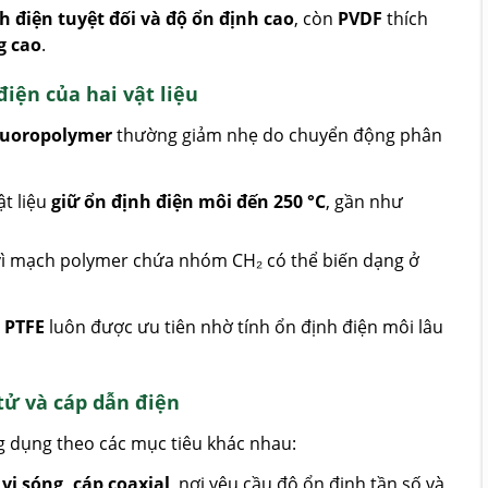
h điện tuyệt đối và độ ổn định cao
, còn
PVDF
thích
g cao
.
iện của hai vật liệu
fluoropolymer
thường giảm nhẹ do chuyển động phân
ật liệu
giữ ổn định điện môi đến 250 °C
, gần như
 vì mạch polymer chứa nhóm CH₂ có thể biến dạng ở
,
PTFE
luôn được ưu tiên nhờ tính ổn định điện môi lâu
tử và cáp dẫn điện
 dụng theo các mục tiêu khác nhau:
vi sóng, cáp coaxial
, nơi yêu cầu độ ổn định tần số và