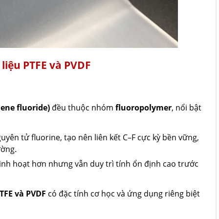
 liệu PTFE và PVDF
ene fluoride)
đều thuộc nhóm
fluoropolymer
, nổi bật
yên tử fluorine, tạo nên liên kết C–F cực kỳ bền vững,
ường.
linh hoạt hơn nhưng vẫn duy trì tính ổn định cao trước
TFE và PVDF
có đặc tính cơ học và ứng dụng riêng biệt