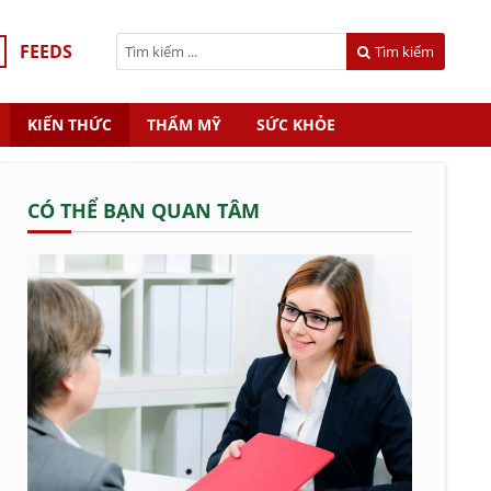
FEEDS
Tìm kiếm
KIẾN THỨC
THẨM MỸ
SỨC KHỎE
CÓ THỂ BẠN QUAN TÂM