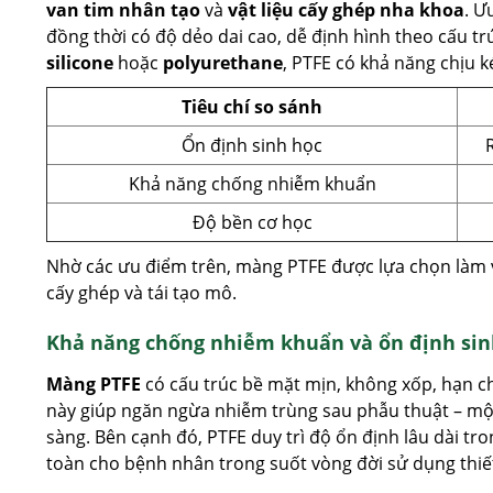
van tim nhân tạo
và
vật liệu cấy ghép nha khoa
. Ư
đồng thời có độ dẻo dai cao, dễ định hình theo cấu tr
silicone
hoặc
polyurethane
, PTFE có khả năng chịu k
Tiêu chí so sánh
Ổn định sinh học
Khả năng chống nhiễm khuẩn
Độ bền cơ học
Nhờ các ưu điểm trên, màng PTFE được lựa chọn làm v
cấy ghép và tái tạo mô.
Khả năng chống nhiễm khuẩn và ổn định sin
Màng PTFE
có cấu trúc bề mặt mịn, không xốp, hạn ch
này giúp ngăn ngừa nhiễm trùng sau phẫu thuật – một
sàng. Bên cạnh đó, PTFE duy trì độ ổn định lâu dài tr
toàn cho bệnh nhân trong suốt vòng đời sử dụng thiết