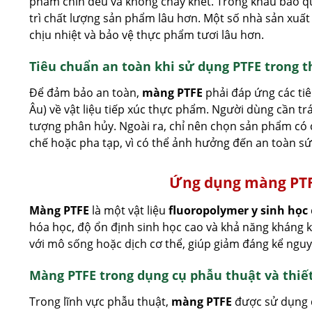
phẩm chín đều và không cháy khét. Trong khâu bảo qu
trì chất lượng sản phẩm lâu hơn. Một số nhà sản xuất
chịu nhiệt và bảo vệ thực phẩm tươi lâu hơn.
Tiêu chuẩn an toàn khi sử dụng PTFE trong 
Để đảm bảo an toàn,
màng PTFE
phải đáp ứng các ti
Âu) về vật liệu tiếp xúc thực phẩm. Người dùng cần t
tượng phân hủy. Ngoài ra, chỉ nên chọn sản phẩm có
chế hoặc pha tạp, vì có thể ảnh hưởng đến an toàn sứ
Ứng dụng màng PTFE
Màng PTFE
là một vật liệu
fluoropolymer y sinh học
hóa học, độ ổn định sinh học cao và khả năng kháng k
với mô sống hoặc dịch cơ thể, giúp giảm đáng kể ngu
Màng PTFE trong dụng cụ phẫu thuật và thiết
Trong lĩnh vực phẫu thuật,
màng PTFE
được sử dụng 