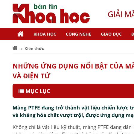
GIẢI M
KHOA HỌC
CÔNG NGHỆ
GIÁO DỤC
Đ
Kiến thức
NHỮNG ỨNG DỤNG NỔI BẬT CỦA MÀ
VÀ ĐIỆN TỬ
MỤC LỤC
Màng PTFE đang trở thành vật liệu chiến lược t
và kháng hóa chất vượt trội, được ứng dụng mạn
Không chỉ là vật liệu kỹ thuật, màng PTFE đang dần