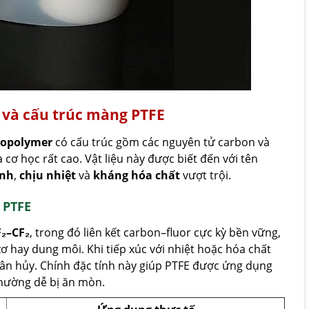
 và cấu trúc màng PTFE
ropolymer
có cấu trúc gồm các nguyên tử carbon và
à cơ học rất cao. Vật liệu này được biết đến với tên
ính
,
chịu nhiệt
và
kháng hóa chất
vượt trội.
 PTFE
F₂–CF₂
, trong đó liên kết carbon–fluor cực kỳ bền vững,
zơ hay dung môi. Khi tiếp xúc với nhiệt hoặc hóa chất
ân hủy. Chính đặc tính này giúp PTFE được ứng dụng
thường dễ bị ăn mòn.