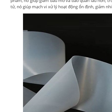
phẩm, nó giúp giảm dầu mỡ và bảo quản lâu hơn; tron
tử, nó giúp mạch vi xử lý hoạt động ổn định, giảm nhiễ