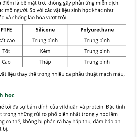
u điểm là bề mặt trơ, không gây phản ứng miễn dịch,
úc mô người. So với các vật liệu sinh học khác như
éo và chống lão hóa vượt trội.
PTFE
Silicone
Polyurethane
Rất cao
Trung bình
Trung bình
Tốt
Kém
Trung bình
Cao
Thấp
Trung bình
ật liệu thay thế trong nhiều ca phẫu thuật mạch máu,
h học
ế tối đa sự bám dính của vi khuẩn và protein. Đặc tính
 trong những rủi ro phổ biến nhất trong y học lâm
ong cơ thể, không bị phân rã hay hấp thu, đảm bảo an
 bị.