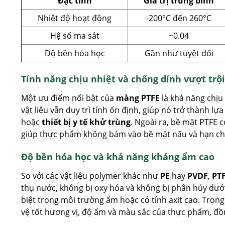
Đặc tính
Giá trị trung bình
Nhiệt độ hoạt động
-200°C đến 260°C
Hệ số ma sát
~0.04
Độ bền hóa học
Gần như tuyệt đối
Tính năng chịu nhiệt và chống dính vượt trội
Một ưu điểm nổi bật của
màng PTFE
là khả năng chịu
vật liệu vẫn duy trì tính ổn định, giúp nó trở thành lự
hoặc
thiết bị y tế khử trùng
. Ngoài ra, bề mặt PTFE 
giúp thực phẩm không bám vào bề mặt nấu và hạn chế
Độ bền hóa học và khả năng kháng ẩm cao
So với các vật liệu polymer khác như
PE
hay
PVDF
,
PT
thụ nước, không bị oxy hóa và không bị phân hủy dưới
biệt trong môi trường ẩm hoặc có tính axit cao. Tron
vệ tốt hương vị, độ ẩm và màu sắc của thực phẩm, đồn