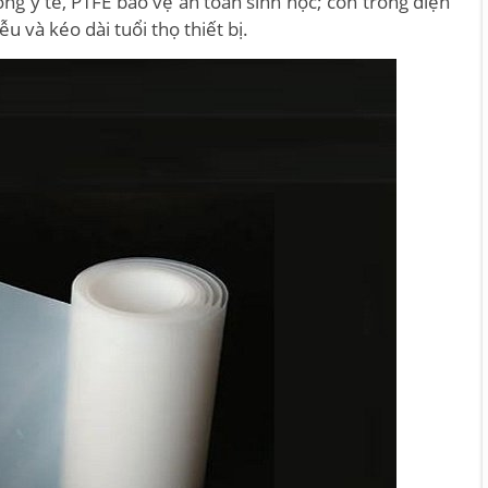
g y tế, PTFE bảo vệ an toàn sinh học; còn trong điện
u và kéo dài tuổi thọ thiết bị.