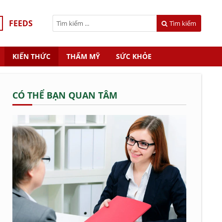
FEEDS
Tìm kiếm
KIẾN THỨC
THẨM MỸ
SỨC KHỎE
CÓ THỂ BẠN QUAN TÂM