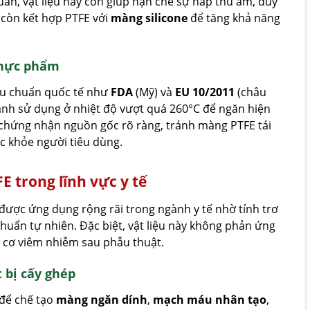
ản, vật liệu này còn giúp hạn chế sự hấp thu ẩm, duy
 còn kết hợp PTFE với
màng silicone
để tăng khả năng
thực phẩm
êu chuẩn quốc tế như
FDA
(Mỹ) và
EU 10/2011
(châu
ránh sử dụng ở nhiệt độ vượt quá 260°C để ngăn hiện
 chứng nhận nguồn gốc rõ ràng, tránh màng PTFE tái
c khỏe người tiêu dùng.
 trong lĩnh vực y tế
được ứng dụng rộng rãi trong ngành y tế nhờ tính trơ
huẩn tự nhiên. Đặc biệt, vật liệu này không phản ứng
y cơ viêm nhiễm sau phẫu thuật.
 bị cấy ghép
để chế tạo
màng ngăn dính
,
mạch máu nhân tạo
,