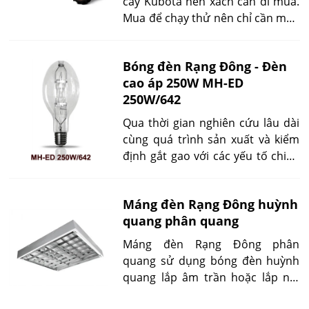
cày Kubota nên xách can đi mua.
Mua để chạy thử nên chỉ cần mua
ít thôi. Nhưng đến đó thì mới
không biết mua xăng hay dầu.
Bóng đèn Rạng Đông - Đèn
Thực tế thì tôi cũng không biết
cao áp 250W MH-ED
máy cày Kubota chạy bằng dầu
250W/642
hay xăng.
Qua thời gian nghiên cứu lâu dài
cùng quá trình sản xuất và kiểm
định gắt gao với các yếu tố chiếu
sáng, sản phẩm bóng đèn Rạng
Đông cao áp 250W MH-ED
Máng đèn Rạng Đông huỳnh
250W/642 Metal Halide cuối cùng
quang phân quang
đã được ra mắt với người tiêu
dùng.
Máng đèn Rạng Đông phân
quang sử dụng bóng đèn huỳnh
quang lắp âm trần hoặc lắp nổi
phù hợp với các không gian chiếu