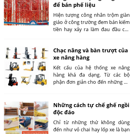
để bán phế liệu
Hiện tượng công nhân trộm giàn
giáo ở công trường đem bán kiếm
tiền hay xảy ra làm đau đầu các
nhà thầu xây dựng. Khâu quản lý
yếu và thiếu cơ chế giám sát
Chạc nâng và bàn trượt của
khiến tình trạng mất giàn giáo
xe nâng hàng
diễn ra thường xuyên hơn.
Kết cấu của hệ thống xe nâng
hàng khá đa dạng. Từ các bộ
phận đơn giản cho đến những bộ
phận phức tạp của xe. Cùng tham
khảo để biết thêm thông tin về
các bộ phận của xe nâng.
Những cách tự chế ghế ngồi
độc đáo
Chỉ từ những thứ không dùng
đến như vỏ chai hay lốp xe là bạn