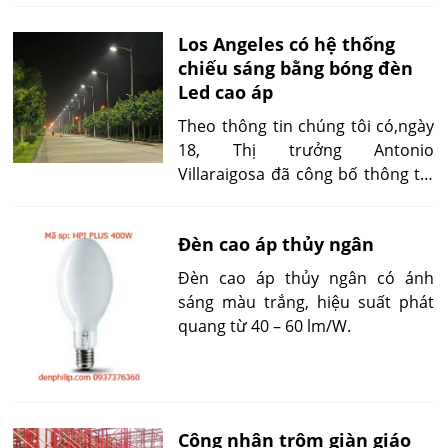
sáng như văn phòng, siêu thị.
Los Angeles có hệ thống
chiếu sáng bằng bóng đèn
Led cao áp
Theo thông tin chúng tôi có,ngày
18, Thị trưởng Antonio
Villaraigosa đã công bố thông tin
hoàn thành giai đoạn đầu tiên
của công trình, với 141.089 bóng
Đèn cao áp thủy ngân
đèn Led cao áp được lắp đặt trên
đường.
Đèn cao áp thủy ngân có ánh
sáng màu trắng, hiệu suất phát
quang từ 40 – 60 lm/W.
Công nhân trộm giàn giáo