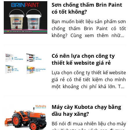
Sơn chống thấm Brin Paint
có tốt không?
Bạn muốn biết liệu sản phẩm sơn
chống thấm Brin Paint có tốt
không? Cùng xem thêm những
đánh giá từ người dùng và
chuyên gia về sơn Brin Paint để
Có nên lựa chọn công ty
có câu trả lời chính xác cho điều
thiết kế website giá rẻ
bạn quan tâm qua bài viết này
nhé!
Lựa chọn công ty thiết kế website
giá rẻ có thể tiết kiệm cho mình
một khoảng chi phí khá lớn. Tuy
nhiên có nên lựa chọn công ty
thiết kế website giá rẻ hay không?
Máy cày Kubota chạy bằng
Là một câu hỏi chung của nhiều
dầu hay xăng?
người?
Bố nói đi mua nhiên liệu cho máy