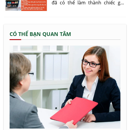
đã có thể làm thành chiếc ghế
ngồi đẹp - độc - lạ cho mình rồi!
CÓ THỂ BẠN QUAN TÂM