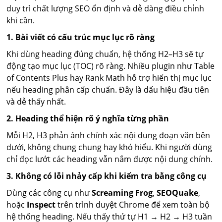
duy trì chất lượng SEO ổn định và dễ dàng điều chỉnh
khi cần.
1. Bài viết có cấu trúc mục lục rõ ràng
Khi dùng heading đúng chuẩn, hệ thống H2–H3 sẽ tự
động tạo mục lục (TOC) rõ ràng. Nhiều plugin như Table
of Contents Plus hay Rank Math hỗ trợ hiển thị mục lục
nếu heading phân cấp chuẩn. Đây là dấu hiệu đầu tiên
và dễ thấy nhất.
2. Heading thể hiện rõ ý nghĩa từng phần
Mỗi H2, H3 phản ánh chính xác nội dung đoạn văn bên
dưới, không chung chung hay khó hiểu. Khi người dùng
chỉ đọc lướt các heading vẫn nắm được nội dung chính.
3. Không có lỗi nhảy cấp khi kiểm tra bằng công cụ
Dùng các công cụ như
Screaming Frog
,
SEOQuake
,
hoặc
Inspect
trên trình duyệt Chrome để xem toàn bộ
hệ thống heading. Nếu thấy thứ tự H1 → H2 → H3 tuần