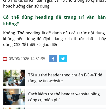
cho mô tả, lợi ích, đánh giá, và H3 cho thông số kỹ thuật 
hoặc hướng dẫn sử dụng.
Có thể dùng heading để trang trí văn bản
không?
Không. Thẻ heading là để đánh dấu cấu trúc nội dung, 
không nên dùng để định dạng kích thước chữ – hãy 
dùng CSS để thiết kế giao diện.
03/08/2026 14:51:35
Tối ưu thẻ header theo chuẩn E-E-A-T để
tăng uy tín website
Cách kiểm tra thẻ header website bằng
công cụ miễn phí