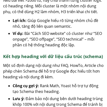
Nếu bài viết >2000 từ, hãy chia thành từng cluster logic
có heading riêng. Mỗi cluster là một nhóm nội dung
phụ, có thể dùng H2 làm nhóm, H3 triển khai chi tiết.
Lợi ích:
Giúp Google hiểu rõ từng nhóm chủ đề
nhỏ, tăng độ liên quan semantic.
Ví dụ:
Bài “Cách SEO website” có cluster như “SEO
onpage”, “SEO offpage”, “SEO technical” – mỗi
phần có hệ thống heading độc lập.
Kết hợp heading với dữ liệu cấu trúc (schema)
Một số định dạng nội dung như FAQ, HowTo, Article cho
phép chèn Schema để hỗ trợ Google đọc hiểu tốt hơn
heading và nội dung đi kèm.
Công cụ gợi ý:
Rank Math, Yoast hỗ trợ tự động
tạo Schema theo heading.
Lưu ý:
Đảm bảo nội dung bên dưới heading trùng
khớp 100% với nội dung trong Schema để tránh bị