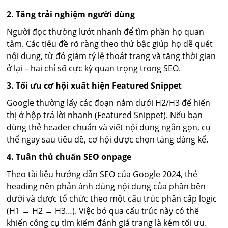
2. Tăng trải nghiệm người dùng
Người đọc thường lướt nhanh để tìm phần họ quan
tâm. Các tiêu đề rõ ràng theo thứ bậc giúp họ dễ quét
nội dung, từ đó giảm tỷ lệ thoát trang và tăng thời gian
ở lại – hai chỉ số cực kỳ quan trọng trong SEO.
3. Tối ưu cơ hội xuất hiện Featured Snippet
Google thường lấy các đoạn nằm dưới H2/H3 để hiển
thị ở hộp trả lời nhanh (Featured Snippet). Nếu bạn
dùng thẻ header chuẩn và viết nội dung ngắn gọn, cụ
thể ngay sau tiêu đề, cơ hội được chọn tăng đáng kể.
4. Tuân thủ chuẩn SEO onpage
Theo tài liệu hướng dẫn SEO của Google 2024, thẻ
heading nên phản ánh đúng nội dung của phần bên
dưới và được tổ chức theo một cấu trúc phân cấp logic
(H1 → H2 → H3…). Việc bỏ qua cấu trúc này có thể
khiến công cụ tìm kiếm đánh giá trang là kém tối ưu.