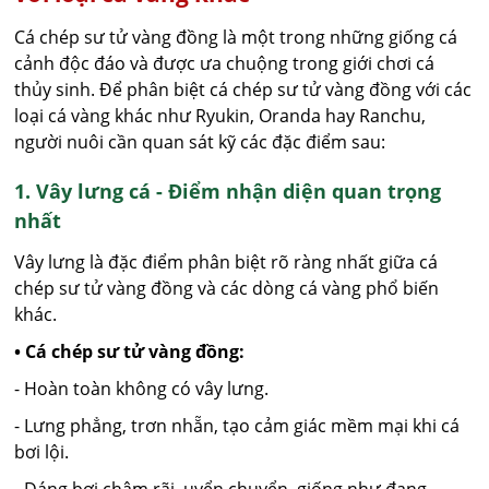
Cá chép sư tử vàng đồng là một trong những giống cá
cảnh độc đáo và được ưa chuộng trong giới chơi cá
thủy sinh. Để phân biệt cá chép sư tử vàng đồng với các
loại cá vàng khác như Ryukin, Oranda hay Ranchu,
người nuôi cần quan sát kỹ các đặc điểm sau:
1. Vây lưng cá - Điểm nhận diện quan trọng
nhất
Vây lưng là đặc điểm phân biệt rõ ràng nhất giữa cá
chép sư tử vàng đồng và các dòng cá vàng phổ biến
khác.
• Cá chép sư tử vàng đồng:
- Hoàn toàn không có vây lưng.
- Lưng phẳng, trơn nhẵn, tạo cảm giác mềm mại khi cá
bơi lội.
- Dáng bơi chậm rãi, uyển chuyển, giống như đang