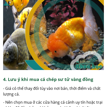
4. Lưu ý khi mua cá chép sư tử vàng đồng
- Giá có thể thay đổi tùy vào nơi bán, thời điểm và chất
lượng cá.
- Nên chọn mua ở các cửa hàng cá cảnh uy tín hoặc trại