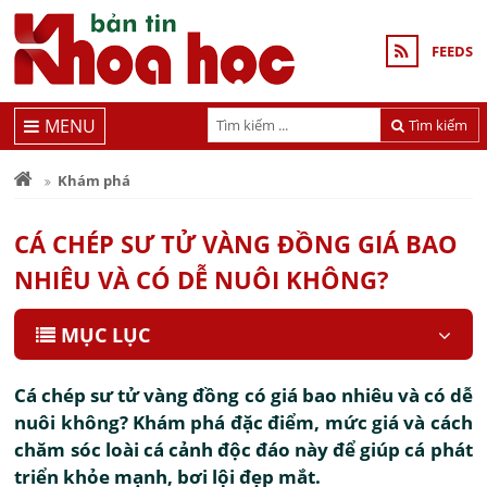
FEEDS
MENU
Tìm kiếm
Khám phá
CÁ CHÉP SƯ TỬ VÀNG ĐỒNG GIÁ BAO
NHIÊU VÀ CÓ DỄ NUÔI KHÔNG?
MỤC LỤC
Cá chép sư tử vàng đồng có giá bao nhiêu và có dễ
nuôi không? Khám phá đặc điểm, mức giá và cách
chăm sóc loài cá cảnh độc đáo này để giúp cá phát
triển khỏe mạnh, bơi lội đẹp mắt.