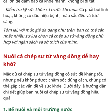
cá lớn để đảm bảo cá khỏe mạnh, không bị dị tật.
- Kiểm tra kỹ sức khỏe cá trước khi mua:
Cá phải bơi linh
hoạt, không có dấu hiệu bệnh, màu sắc đều và tươi
sáng.
Tóm lại, với mức giá đa dạng như trên, bạn có thể cân
nhắc nhiều sự lựa chọn cá chép sư tử vàng đồng phù
hợp với ngân sách và sở thích của mình.
Nuôi cá chép sư tử vàng đồng dễ hay
khó?
Mặc dù cá chép sư tử vàng đồng có sức đề kháng tốt,
nhưng nếu không được chăm sóc đúng cách, chúng có
thể gặp các vấn đề về sức khỏe. Dưới đây là hướng dẫn
chi tiết giúp bạn nuôi cá chép sư tử vàng đồng hiệu
quả.
1. Bể nuôi và môi trường nước