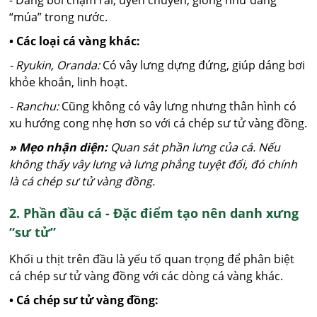
“múa” trong nước.
• Các loại cá vàng khác:
- Ryukin, Oranda:
Có vây lưng dựng đứng, giúp dáng bơi
khỏe khoắn, linh hoạt.
- Ranchu:
Cũng không có vây lưng nhưng thân hình có
xu hướng cong nhẹ hơn so với cá chép sư tử vàng đồng.
» Mẹo nhận diện:
Quan sát phần lưng của cá. Nếu
không thấy vây lưng và lưng phẳng tuyệt đối, đó chính
là cá chép sư tử vàng đồng.
2. Phần đầu cá - Đặc điểm tạo nên danh xưng
“sư tử”
Khối u thịt trên đầu là yếu tố quan trọng để phân biệt
cá chép sư tử vàng đồng với các dòng cá vàng khác.
• Cá chép sư tử vàng đồng: