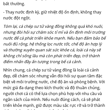
bất thường.
- Thay nước định kỳ, giữ nhiệt độ ổn định, không thay
nước đột ngột.
Tóm lại, cá chép sư tử vàng đồng không quá khó nuôi,
nhưng đòi hỏi sự chăm sóc tỉ mỉ và ổn định môi trường
nước để cá phát triển khỏe mạnh. Nếu bạn đảm bảo bể
nuôi đủ rộng, hệ thống lọc nước tốt, chế độ ăn hợp lý
và thường xuyên quan sát sức khỏe cá, loài cá này sẽ
không chỉ sống lâu mà còn phát triển đẹp, trở thành
điểm nhấn đầy ấn tượng trong bể cá cảnh.
Nhìn chung, cá chép sư tử vàng đồng là loài cá cảnh
đẹp, dễ chăm sóc nhưng vẫn đòi hỏi sự quan tâm đặc
biệt về môi trường nước, chế độ ăn và phòng bệnh. Với
mức giá đa dạng theo kích thước và độ thuần chủng,
người chơi cá có thể lựa chọn phù hợp với nhu cầu và
ngân sách của mình. Nếu nuôi đúng cách, cá sẽ phát
triển khỏe mạnh, giữ được màu sắc rực rỡ và trở thành