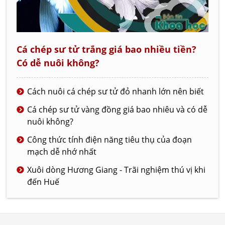
Cá chép sư tử trắng giá bao nhiều tiền?
Có dễ nuôi không?
Cách nuôi cá chép sư tử đỏ nhanh lớn nên biết
Cá chép sư tử vàng đồng giá bao nhiêu và có dễ
nuôi không?
Công thức tính điện năng tiêu thụ của đoạn
mạch dễ nhớ nhất
Xuôi dòng Hương Giang - Trãi nghiệm thú vị khi
đến Huế