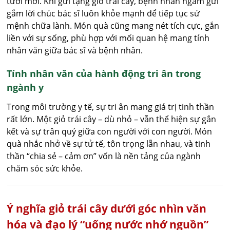
tươi mới. Khi gửi tặng giỏ trái cây, bệnh nhân ngầm gửi
gắm lời chúc bác sĩ luôn khỏe mạnh để tiếp tục sứ
mệnh chữa lành. Món quà cũng mang nét tích cực, gắn
liền với sự sống, phù hợp với mối quan hệ mang tính
nhân văn giữa bác sĩ và bệnh nhân.
Tính nhân văn của hành động tri ân trong
ngành y
Trong môi trường y tế, sự tri ân mang giá trị tinh thần
rất lớn. Một giỏ trái cây – dù nhỏ – vẫn thể hiện sự gắn
kết và sự trân quý giữa con người với con người. Món
quà nhắc nhở về sự tử tế, tôn trọng lẫn nhau, và tinh
thần “chia sẻ – cảm ơn” vốn là nền tảng của ngành
chăm sóc sức khỏe.
Ý nghĩa giỏ trái cây dưới góc nhìn văn
hóa và đạo lý “uống nước nhớ nguồn”